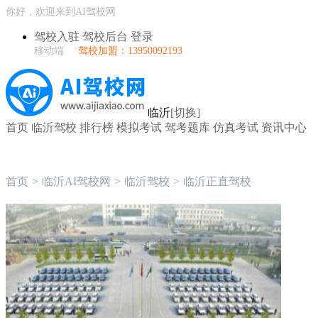
你好，欢迎来到AI驾校网
驾校入驻
驾校后台
登录
移动端
驾校加盟：13950092193
临沂
[切换]
首页
临沂驾校
排行榜
模拟考试
驾考题库
仿真考试
资讯中心
首页
>
临沂AI驾校网
>
临沂驾校
>
临沂正直驾校