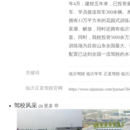
年4月，建校五年来，已投资
车、学员接送班车300余辆。
拥有13万平方米的花园式训
富康、解放，同时还拥有临沂市
套。同时，我校投资5000余
训练场为目前山东全国最大、
配置已达到全国一流驾校的水
关键词
临沂驾校
临沂学车
正直驾校
临沂
临沂正直驾校官网
https://www.aijiaxiao.com/jiaxiao/5
驾校风采
更多
(3)