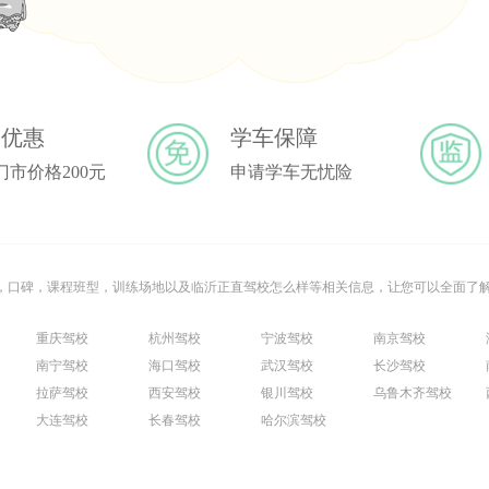
格优惠
学车保障
门市价格200元
申请学车无忧险
话，口碑，课程班型，训练场地以及临沂正直驾校怎么样等相关信息，让您可以全面了
重庆驾校
杭州驾校
宁波驾校
南京驾校
南宁驾校
海口驾校
武汉驾校
长沙驾校
拉萨驾校
西安驾校
银川驾校
乌鲁木齐驾校
大连驾校
长春驾校
哈尔滨驾校