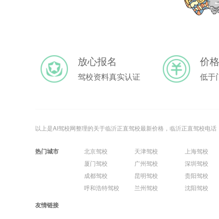
放心报名
价
驾校资料真实认证
低于
以上是AI驾校网整理的关于临沂正直驾校最新价格，临沂正直驾校电
热门城市
北京驾校
天津驾校
上海驾校
厦门驾校
广州驾校
深圳驾校
成都驾校
昆明驾校
贵阳驾校
呼和浩特驾校
兰州驾校
沈阳驾校
友情链接