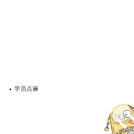
学员点评
(0)