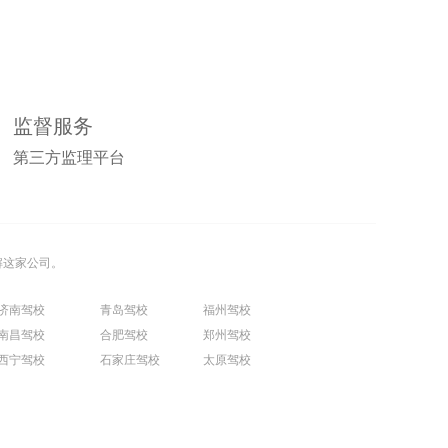
监督服务
第三方监理平台
解这家公司。
济南驾校
青岛驾校
福州驾校
南昌驾校
合肥驾校
郑州驾校
西宁驾校
石家庄驾校
太原驾校